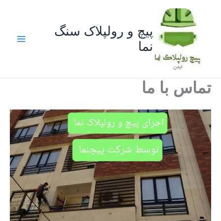
رش
ه
پیچ و رولپلاک سنگ
حتوا
نما
تماس با ما